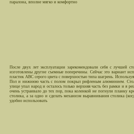
паралона, вполне мягко и комфортно
После двух лет эксплуатации зарекомендовали себя с лучшей ст
изготовлены другие съемные поперечины. Сейчас это вариант исп
пластик ABC серого цвета с поверхностью типа шагрень. Используя с
Пол и нижнюю часть с полом покрыл рифленым алюминием. Столик 
улице упал народ и осталось только верхняя часть без рамки и я р
очень устраивало до тех пор, пока коленкой не погнули планку кр
столика, а за одно и сделать механизм выравнивания столика (ко
удобно использовать