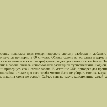
ороны, появилась идея модернизировать систему разборки и добавить
ользуется примерно в 80 случаях. Обивка салона из оргалита и дермат
нятые панели в качестве трафаретов, за два дня заменил всю обивку. Теп
в салоне сначала использовался раскладной туристический. Родной в
еши привернуть его к стенке салона. В магазине ОБИ приобрел два крон
онштейна, а такте для того чтобы можно было не убирать столик, когда
гда машина стоит не ровно). Сейчас считаю такую конструкцию самой у