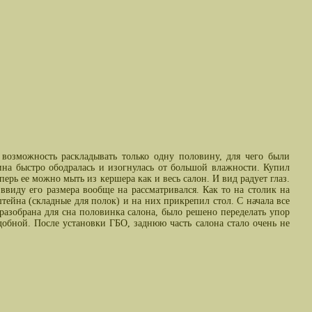
 возможность раскладывать только одну половину, для чего были
ина быстро ободралась и изогнулась от большой влажности. Купил
ерь ее можно мыть из кершера как и весь салон. И вид радует глаз.
виду его размера вообще на рассматривался. Как то на столик на
штейна (складные для полок) и на них прикрепил стол. С начала все
 разобрана для сна половинка салона, было решено переделать упор
добной. После установки ГБО, заднюю часть салона стало очень не