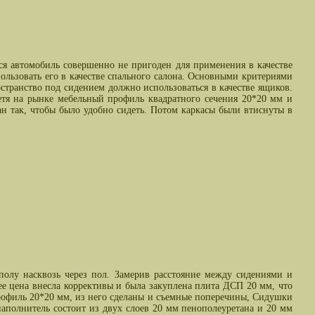
я автомобиль совершенно не пригоден для применения в качестве
ользовать его в качестве спального салона. Основными критериями
остранство под сидением должно использоваться в качестве ящиков.
етя на рынке мебельный профиль квадратного сечения 20*20 мм и
н так, чтобы было удобно сидеть. Потом каркасы были втиснуты в
полу насквозь через пол. Замерив расстояние между сидениями и
ее цена внесла коррективы и была закуплена плита ДСП 20 мм, что
 профиль 20*20 мм, из него сделаны и съемные поперечины, Сидушки
полнитель состоит из двух слоев 20 мм пенополеуретана и 20 мм