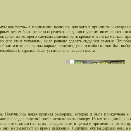
ум комфорта» в понимании военных, для кого в принципе и создавалс
ервым делом было решено переделать сидения с учетом возможности исп
материал из которого сделаны сидения быть крепким и легко мыться, пр
яющего этим условиям, было решено сделать сидушки самому. Приобр
 были изготовлены два каркаса сидения, угол изгиба спинки был выбра
бензобаков), каркасы были установлены на свои места
. Получилось некая крепкая раскоряка, которая и была прикручена к 
 материала для сидений хотел использовать фанеру 18 мм толщиной, но 
решено отказаться (из-за их ненадежности и цены) и применили тот же
 они не вылетают во время движения. Сидушки обиты дерматином, а на