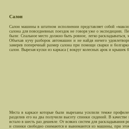
Салон
Салон машины в штатном исполнении представляет собой «максим
салона для повседневных поездок не говоря уже о экспедициях. П
были: Спальное место должно быть ровное, легко раскладываться, 
Объехав кучу разборок автомашин и не найдя ничего удовлетвор
замерев поперечный размер салона при помощи сварки и болгарки
салон. Вырезая куски из каркаса ( вокруг колесных арок и крышек 
Места в каркасе которые были вырезаны усилили темже профилем
разделив его на два получили высоту спинки сидений. В качестве
встало в шесть раз дешевле. От всяких систем для раскладывания 
и спинки свободно снимаются и вынимаются из машины, при этом