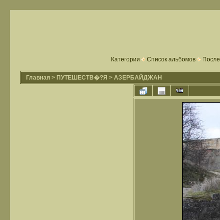
Категории
Список альбомов
После
Главная
>
ПУТЕШЕСТВ�?Я
>
АЗЕРБАЙДЖАН