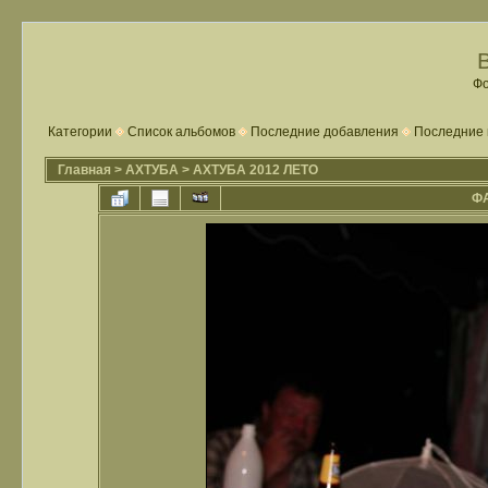
Фо
Категории
Список альбомов
Последние добавления
Последние 
Главная
>
АХТУБА
>
АХТУБА 2012 ЛЕТО
ФА