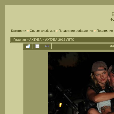
Фо
Категории
Список альбомов
Последние добавления
Последние 
Главная
>
АХТУБА
>
АХТУБА 2012 ЛЕТО
ФА