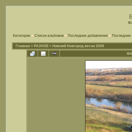
Фо
Категории
Список альбомов
Последние добавления
Последние 
Главная
>
РАЗНОЕ
>
Нижний Новгород весна 2009
ФА